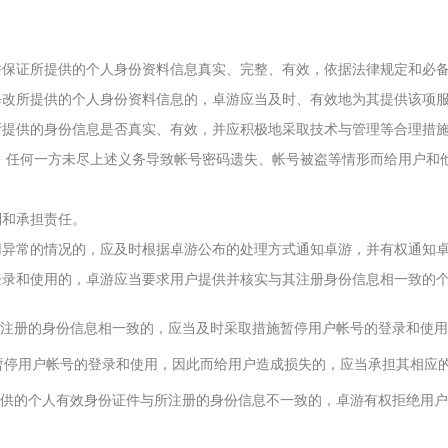
，并保证所提供的个人身份资料信息真实、完整、有效，依据法律规定和必
要修改所提供的个人身份资料信息的，卓游应当及时、有效地为其提供该项
册所提供的身份信息是否真实、有效，并应积极地采取技术与管理等合理措
。任何一方未尽上述义务导致帐号密码遗失、帐号被盗等情形而给用户和
利和承担责任。
使用异常的情况的，应及时根据卓游公布的处理方式通知卓游，并有权通知
的登录和使用的，卓游应当要求用户提供并核实与其注册身份信息相一致的
息与所注册的身份信息相一致的，应当及时采取措施暂停用户帐号的登录和使
采取措施暂停用户帐号的登录和使用，因此而给用户造成损失的，应当承担其相应
用户提供的个人有效身份证件与所注册的身份信息不一致的，卓游有权拒绝用