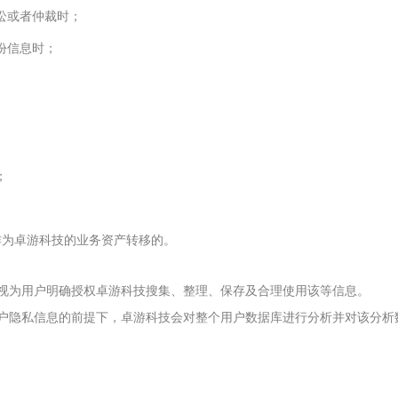
诉讼或者仲裁时；
身份信息时；
；
被作为卓游科技的业务资产转移的。
，则视为用户明确授权卓游科技搜集、整理、保存及合理使用该等信息。
个用户隐私信息的前提下，卓游科技会对整个用户数据库进行分析并对该分