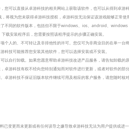
软件，您可以直接从卓游科技的相关网站上获取该软件，也可以从得到卓游
戏，将视为您未获得卓游科技授权，卓游科技无法保证该游戏能够正常使
软件版本，包括但不限于windows、ios、android、windows pho
，下载安装程序后，您需要按照该程序提示的步骤正确安装。
您一项个人的、不可转让及非排他性的许可。您仅可为非商业目的在单一台
时卓游科技可能推荐您安装其他软件，您可以选择安装或不安装。
版，可以自行卸载。如果您愿意帮助卓游科技改进产品服务，请告知卸载的
致性，卓游科技有权不经向您特别通知而对软件进行更新，或者对软件的部
使用。卓游科技不保证旧版本软件继续可用及相应的客户服务，请您随时核
供的资料已变更而未更新或有任何误导之嫌导致卓游科技无法为用户提供或进