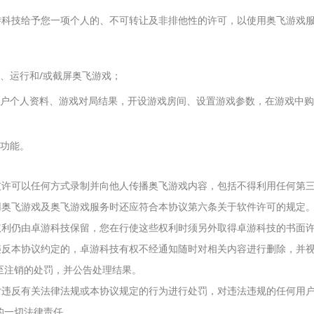
卓游科技给予您一项个人的、不可转让及非排他性的许可，以使用奥飞游戏
、运行和/或截屏奥飞游戏；
用户个人资料、游戏对局结果，开设游戏房间、设置游戏参数，在游戏中
项功能。
科技许可以任何方式录制并向他人传播奥飞游戏内容，包括不得利用任何第
使用奥飞游戏及奥飞游戏服务时还应符合本协议第六条关于软件许可的规定
切权利仍由卓游科技保留，您在行使这些权利时须另外取得卓游科技的书面
户违反本协议约定的，卓游科技有权不经通知随时对相关内容进行删除，并
至注销的处罚，并公告处理结果。
断对违反有关法律法规或本协议规定的行为进行处罚，对违法违规的任何用
的一切法律责任。