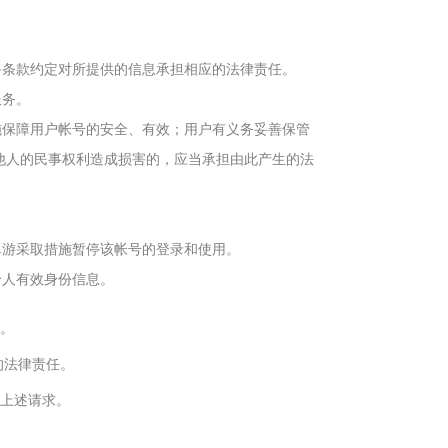
备条款约定对所提供的信息承担相应的法律责任。
服务。
施保障用户帐号的安全、有效；用户有义务妥善保管
他人的民事权利造成损害的，应当承担由此产生的法
卓游采取措施暂停该帐号的登录和使用。
个人有效身份信息。
用。
的法律责任。
户上述请求。